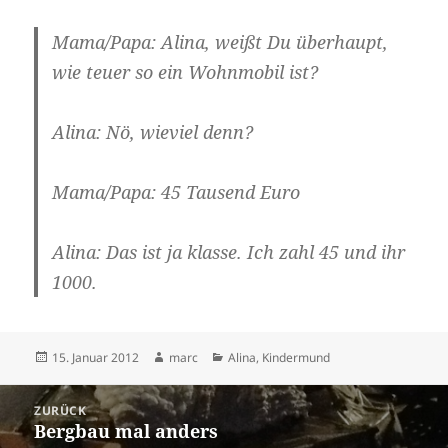
Mama/Papa: Alina, weißt Du überhaupt,
wie teuer so ein Wohnmobil ist?
Alina: Nö, wieviel denn?
Mama/Papa: 45 Tausend Euro
Alina: Das ist ja klasse. Ich zahl 45 und ihr
1000.
Veröffentlicht
Autor
Kategorien
15. Januar 2012
marc
Alina
,
Kindermund
am
Beitragsnavigation
ZURÜCK
Bergbau mal anders
Vorheriger