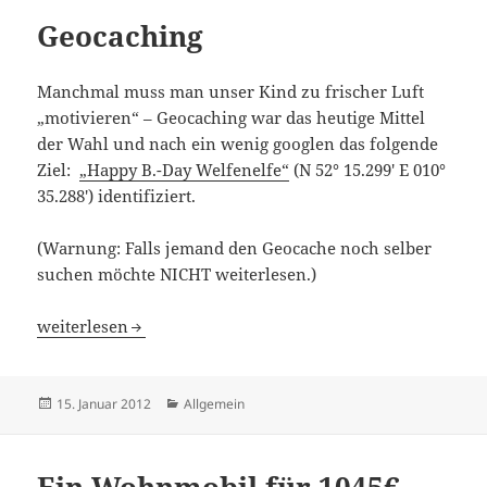
Geocaching
Manchmal muss man unser Kind zu frischer Luft
„motivieren“ – Geocaching war das heutige Mittel
der Wahl und nach ein wenig googlen das folgende
Ziel:
„Happy B.-Day Welfenelfe“
(N 52° 15.299′ E 010°
35.288′) identifiziert.
(Warnung: Falls jemand den Geocache noch selber
suchen möchte NICHT weiterlesen.)
Geocaching
weiterlesen
Veröffentlicht
Kategorien
15. Januar 2012
Allgemein
am