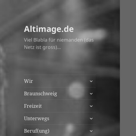
Altimage.de
Viel Blabla für niemanden (das
Netz ist gross)…
untermenü
Wir
anzeigen
untermenü
Braunschweig
anzeigen
untermenü
Freizeit
anzeigen
untermenü
Unterwegs
anzeigen
untermenü
Beruf(ung)
anzeigen