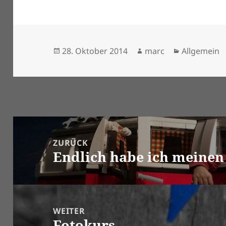
Veröffentlicht
Autor
Kategorien
28. Oktober 2014
marc
Allgemein
am
Beitragsnavigation
ZURÜCK
Endlich habe ich mein
Vorheriger
Beitrag:
WEITER
Fotokurs
Nächster